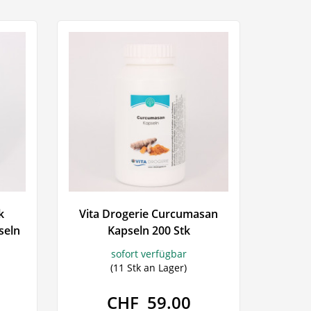
Pulsmessgeräte
- Schlaf -
sschwankungen
el
gsmittel
en
k
Vita Drogerie Curcumasan
seln
Kapseln 200 Stk
sofort verfügbar
(11 Stk an Lager)
CHF 59.00