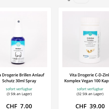
Pflegen
Familie & Haushalt
Beruhigung 
- Nägel
Nieren - Blase - Prostata
Stimmung
Harnwegsbeschwerden
Stimmung
he
Inkontinenz
Schlafmitt
Prostata
Beruhigun
ut
Blasenschwäche
Schnarch
en -
d
ägel
a Drogerie Brillen Anlauf
Vita Drogerie C-D-Zin
Schutz 30ml Spray
Komplex Vegan 100 Kap
 Schwitzen
n und
sofort verfügbar
sofort verfügbar
(3 Stk an Lager)
(32 Stk an Lager)
uckreiz
CHF 7.00
CHF 39.00