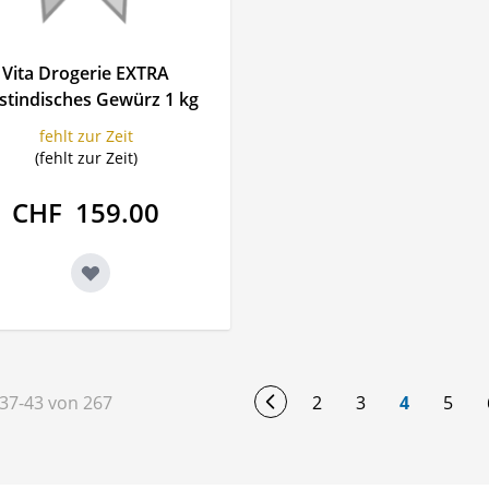
Vita Drogerie EXTRA
stindisches Gewürz 1 kg
fehlt zur Zeit
(fehlt zur Zeit)
CHF 159.00
37
-
43
von
267
2
3
4
5
Seite
Seite
You're cur
Seite