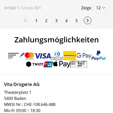
Artikel
1
-
12
von
301
Zeige
1
2
3
4
5
You're currently reading page
Seite
Seite
Seite
Seite
Zahlungsmöglichkeiten
Vita Drogerie AG
Theaterplatz 1
5400 Baden
MWSt Nr.: CHE-108.646.488
Mo-Fr 09:00 – 18:30