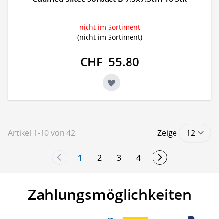
nicht im Sortiment
(nicht im Sortiment)
CHF 55.80
Artikel
1
-
10
von
42
Zeige
1
2
3
4
You're currently reading page
Seite
Seite
Seite
Zahlungsmöglichkeiten