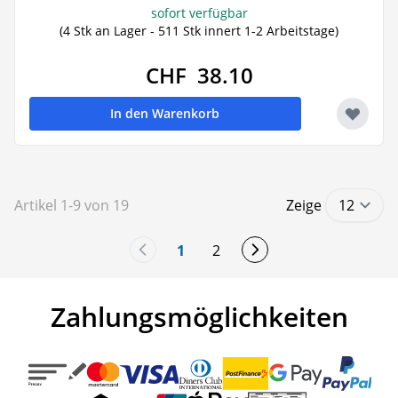
sofort verfügbar
(4 Stk an Lager - 511 Stk innert 1-2 Arbeitstage)
CHF 38.10
In den Warenkorb
Artikel
1
-
9
von
19
Zeige
1
2
You're currently reading page
Seite
Zahlungsmöglichkeiten