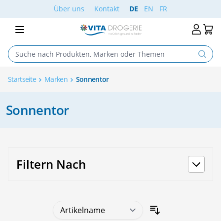
Skip to Content
Über uns
Kontakt
DE
EN
FR
Startseite
Marken
Sonnentor
Sonnentor
Filtern Nach