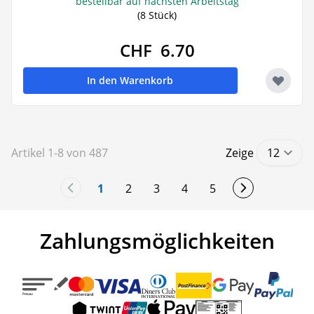
bestellbar auf nächsten Arbeitstag
(8 Stück)
CHF 6.70
In den Warenkorb
Artikel
1
-
8
von
487
Zeige
1
2
3
4
5
You're currently reading page
Seite
Seite
Seite
Seite
Zahlungsmöglichkeiten