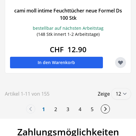
cami moll intime Feuchttücher neue Formel Ds
100 Stk
bestellbar auf nächsten Arbeitstag
(148 Stk innert 1-2 Arbeitstage)
CHF 12.90
In den Warenkorb
Artikel
1
-
11
von
155
Zeige
1
2
3
4
5
You're currently reading page
Seite
Seite
Seite
Seite
Zahlungsmöglichkeiten