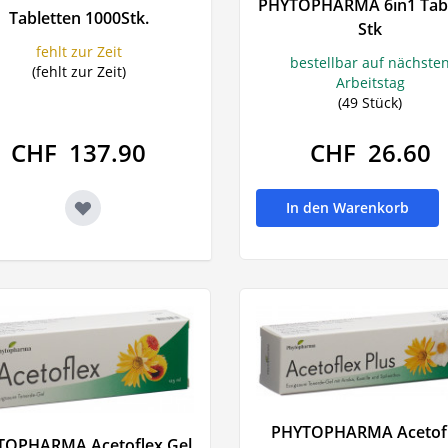
PHYTOPHARMA 6in1 Tabl
Pflegen
Familie & Haushalt
Tabletten 1000Stk.
Stk
Beruhigung 
fehlt zur Zeit
- Nägel
Nieren - Blase - Prostata
bestellbar auf nächste
(fehlt zur Zeit)
Stimmung
Arbeitstag
Harnwegsbeschwerden
Stimmung
(49 Stück)
he
Inkontinenz
Schlafmitt
CHF 137.90
CHF 26.60
Prostata
Beruhigun
ut
Blasenschwäche
Schnarch
In den Warenkorb
en -
d
ägel
 Schwitzen
n und
uckreiz
PHYTOPHARMA Acetof
TOPHARMA Acetoflex Gel