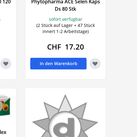
 120
Phytopharma ACE Selen Kaps
Pulsmessgeräte
Ds 80 Stk
- Schlaf -
n
sofort verfügbar
(2 Stück auf Lager + 47 Stück
sschwankungen
innert 1-2 Arbeitstage)
el
CHF 17.20
gsmittel
en
In den Warenkorb
lex