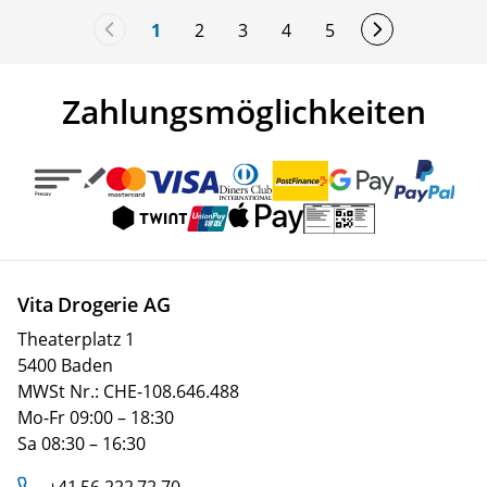
1
2
3
4
5
You're currently reading page
Seite
Seite
Seite
Seite
Zahlungsmöglichkeiten
Vita Drogerie AG
Theaterplatz 1
5400 Baden
MWSt Nr.: CHE-108.646.488
Mo-Fr 09:00 – 18:30
Sa 08:30 – 16:30