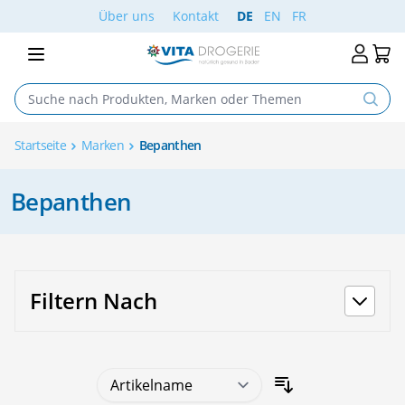
Skip to Content
Über uns
Kontakt
DE
EN
FR
Startseite
Marken
Bepanthen
Bepanthen
Filtern Nach