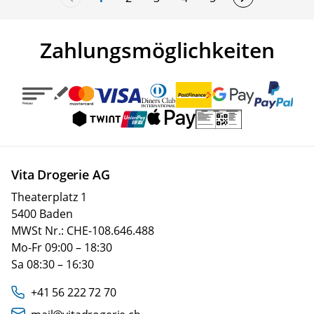
You're currently reading page
Seite
Seite
Seite
Seite
Zahlungsmöglichkeiten
Vita Drogerie AG
Theaterplatz 1
5400 Baden
MWSt Nr.: CHE-108.646.488
Mo-Fr 09:00 – 18:30
Sa 08:30 – 16:30
+41 56 222 72 70