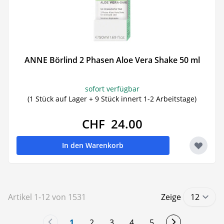
ANNE Börlind 2 Phasen Aloe Vera Shake 50 ml
sofort verfügbar
(1 Stück auf Lager + 9 Stück innert 1-2 Arbeitstage)
CHF 24.00
In den Warenkorb
Artikel
1
-
12
von
1531
Zeige
1
2
3
4
5