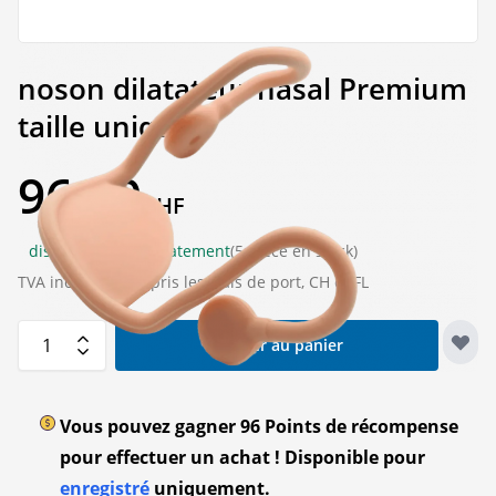
noson dilatateur nasal Premium
taille unique
96,00
CHF
disponible immédiatement
(5 pièce en stock)
TVA incluse
y compris les frais de port, CH et FL
Quantité
Ajouter au panier
Vous pouvez gagner
96
Points de récompense
pour effectuer un achat ! Disponible pour
enregistré
uniquement.