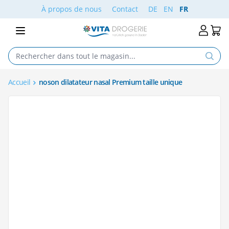
Aller au contenu
À propos de nous
Contact
DE
EN
FR
Accueil
noson dilatateur nasal Premium taille unique
Main image
Click to view image in fullscreen