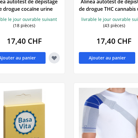
nea autotest de dépistage
Alinea autotest de dépis
Humeur
Troubles urinaires
Sautes d'
e drogue cocaïne urine
de drogue THC cannabis 
VitaÖl
Voltaren
sectes
Incontinence
somnifère
able le jour ouvrable suivant
livrable le jour ouvrable su
(18 pièces)
(43 pièces)
Prostate
sédatifs
17,40 CHF
17,40 CHF
Incontinence urinaire
Ronfleme
up de soleil
Ajouter au panier
Ajouter au panier
ngles
ues
ons
e
fections