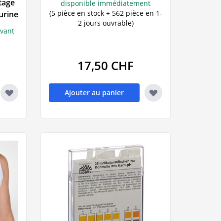
tage
disponible immédiatement
(5 pièce en stock + 562 pièce en 1-
humeur
urine
Wala
2 jours ouvrable)
s
ivant
17,50 CHF
nt
Ajouter au panier