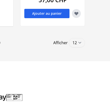
Ajouter au panier
Afficher
ntly reading page