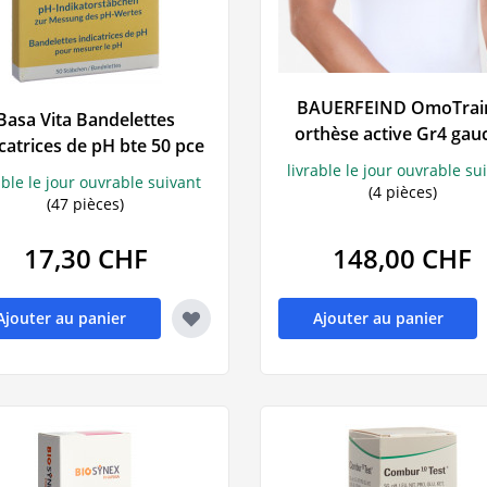
pieds
BAUERFEIND OmoTrai
Basa Vita Bandelettes
orthèse active Gr4 gau
catrices de pH bte 50 pce
titane
livrable le jour ouvrable su
able le jour ouvrable suivant
(4 pièces)
(47 pièces)
17,30 CHF
148,00 CHF
Ajouter au panier
Ajouter au panier