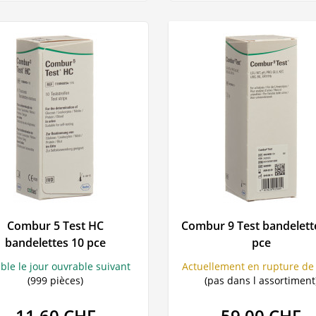
Combur 5 Test HC
Combur 9 Test bandelett
bandelettes 10 pce
pce
able le jour ouvrable suivant
Actuellement en rupture de 
(999 pièces)
(pas dans l assortiment
11,60 CHF
59,00 CHF