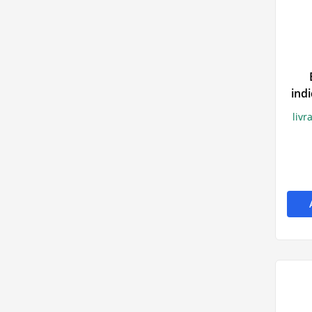
Mycose des 
poux
Pansements
indi
livr