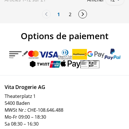
1
2
You're currently reading page
Page
Options de paiement
Vita Drogerie AG
Theaterplatz 1
5400 Baden
MWSt Nr.: CHE-108.646.488
Mo-Fr 09:00 – 18:30
Sa 08:30 – 16:30