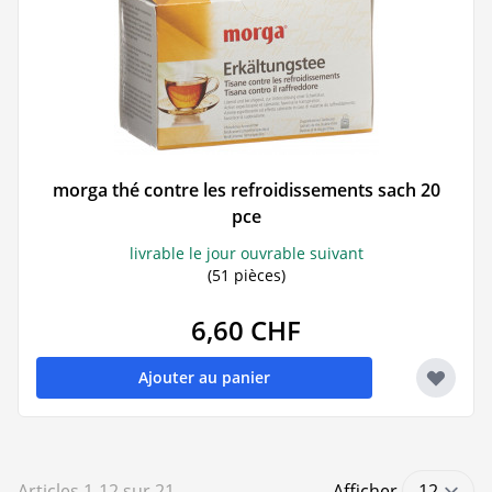
morga thé contre les refroidissements sach 20
pce
livrable le jour ouvrable suivant
(51 pièces)
6,60 CHF
Ajouter au panier
Articles
1
-
12
sur
21
Afficher