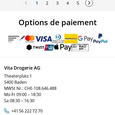
1
2
3
4
5
You're currently reading page
Page
Page
Page
Page
Options de paiement
Vita Drogerie AG
Theaterplatz 1
5400 Baden
MWSt Nr.: CHE-108.646.488
Mo-Fr 09:00 – 18:30
Sa 08:30 – 16:30
+41 56 222 72 70