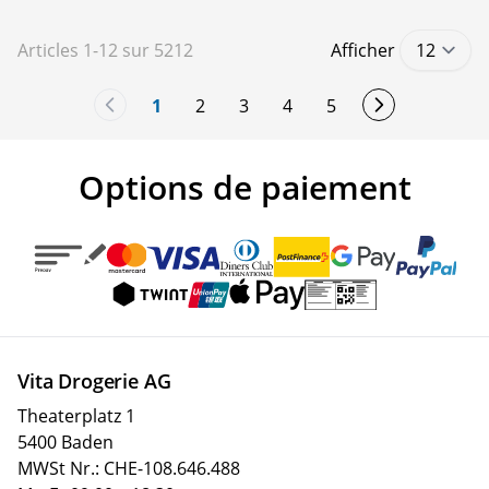
Articles
1
-
12
sur
5212
Afficher
1
2
3
4
5
You're currently reading page
Page
Page
Page
Page
Options de paiement
Vita Drogerie AG
Theaterplatz 1
5400 Baden
MWSt Nr.: CHE-108.646.488