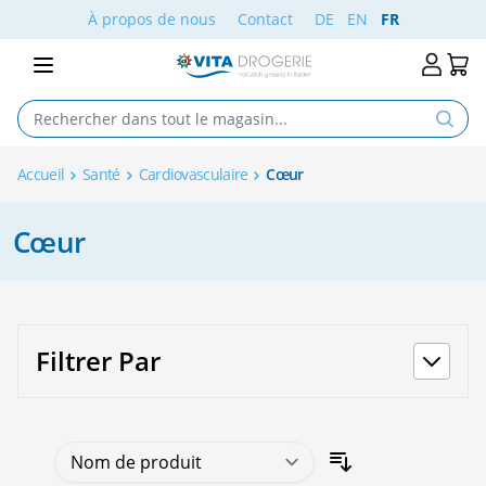
Aller au contenu
À propos de nous
Contact
DE
EN
FR
Accueil
Santé
Cardiovasculaire
Cœur
Cœur
Filtrer Par