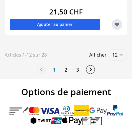
21,50 CHF
Ajouter au panier
Articles
1
-
12
sur
28
Afficher
1
2
3
You're currently reading page
Page
Page
Options de paiement