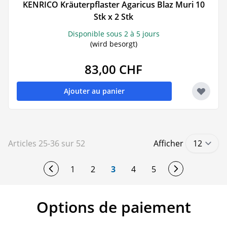
KENRICO Kräuterpflaster Agaricus Blaz Muri 10
Stk x 2 Stk
Disponible sous 2 à 5 jours
(wird besorgt)
83,00 CHF
Ajouter au panier
Articles
25
-
36
sur
52
Afficher
1
2
3
4
5
Page
Page
You're currently reading pag
Page
Page
Options de paiement