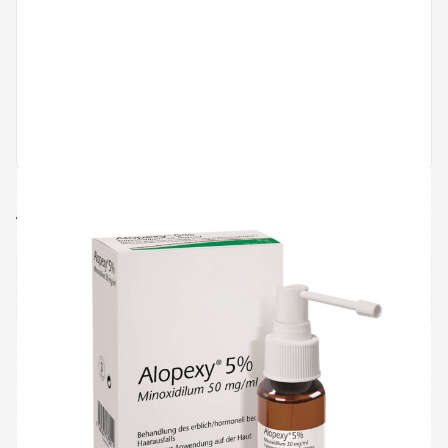
ALOPEXY Lös 5 % Spr 60 ml
Dieses Produkt braucht Beratung - siehe
Packungsbeilag und unsere Anweisungen
52.00
CHF
bestellbar auf nächsten
(190
Abholung mit Beratung
Arbeitstag
Stück)
möglich