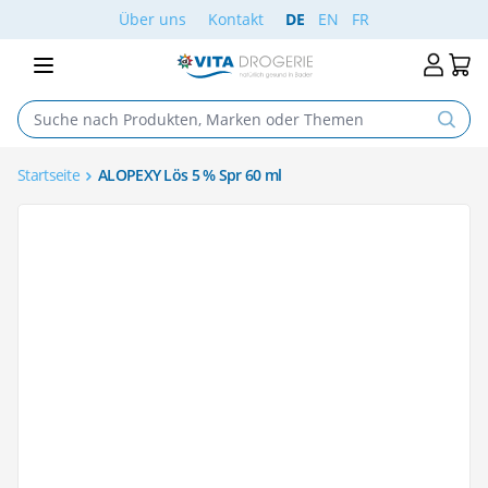
Skip to Content
Über uns
Kontakt
DE
EN
FR
Startseite
ALOPEXY Lös 5 % Spr 60 ml
Main image
Click to view image in fullscreen