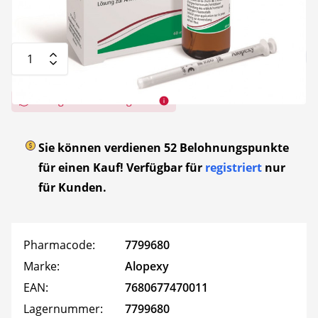
inkl. MWSt
zuzüglich Versandkosten
Menge
In den Warenkorb
Rückgabe nicht möglich
Sie können verdienen
52
Belohnungspunkte
für einen Kauf! Verfügbar für
registriert
nur
für Kunden.
Pharmacode:
7799680
Marke:
Alopexy
EAN:
7680677470011
Lagernummer:
7799680