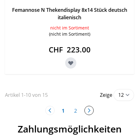
Femannose N Thekendisplay 8x14 Stück deutsch
italienisch
nicht im Sortiment
(nicht im Sortiment)
CHF 223.00
Artikel
1
-
10
von
15
Zeige
1
2
You're currently reading page
Seite
Zahlungsmöglichkeiten