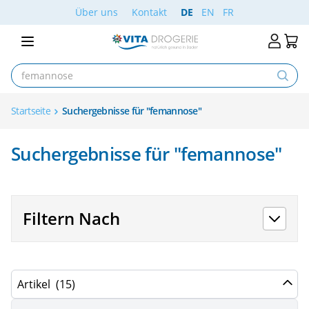
Skip to Content
Über uns
Kontakt
DE
EN
FR
Startseite
Suchergebnisse für "femannose"
Suchergebnisse für "femannose"
Filtern Nach
Artikel
(15)