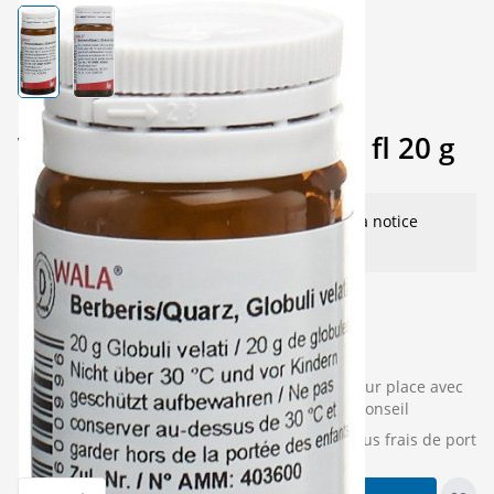
View larger image
View larger image
Wala berberis/quarz glob fl 20 g
Ce produit nécessite des conseils - voir la notice
d'emballage et nos instructions.
24,20
CHF
livrable le jour ouvrable
(30
Retrait sur place avec
suivant
pièces)
conseil
TVA incluse
plus frais de port
Quantité