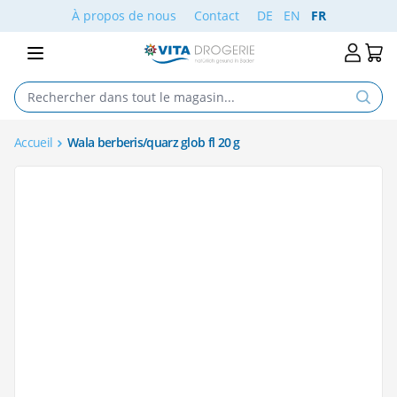
Aller au contenu
À propos de nous
Contact
DE
EN
FR
Accueil
Wala berberis/quarz glob fl 20 g
Main image
Click to view image in fullscreen