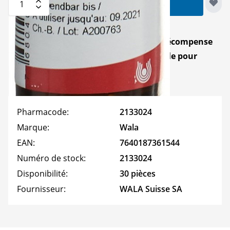
Ajouter au panier
Vous pouvez gagner
24
Points de récompense
pour effectuer un achat ! Disponible pour
enregistré
uniquement.
Pharmacode:
2133024
Marque:
Wala
EAN:
7640187361544
Numéro de stock:
2133024
Disponibilité:
30 pièces
Fournisseur:
WALA Suisse SA