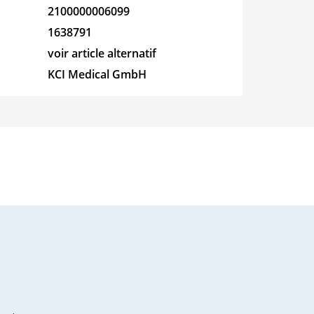
2100000006099
humeur
Wala
1638791
s
voir article alternatif
KCI Medical GmbH
nt