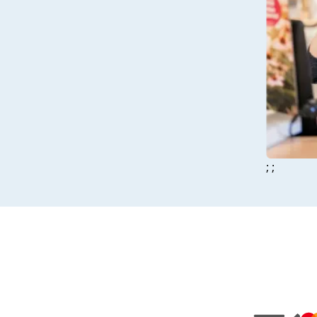
Mycose des 
poux
Pansements
; ;