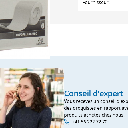
Humeur
Fournisseur:
Troubles urinaires
Sautes d'
VitaÖl
Voltaren
sectes
Incontinence
somnifère
Prostate
sédatifs
Incontinence urinaire
Ronfleme
up de soleil
ngles
ues
ons
Conseil d'expert
e
Vous recevez un conseil d'exp
des droguistes en rapport ave
produits achetés chez nous.
+41 56 222 72 70
fections
Phone number: