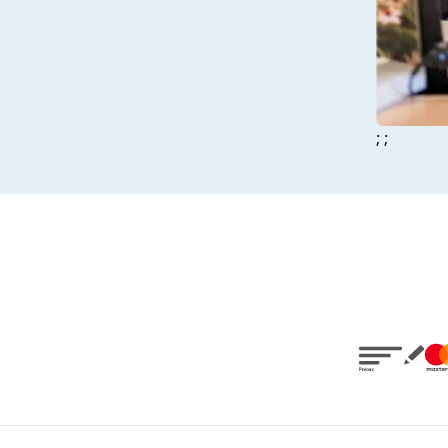
Mycose des 
poux
Pansements
; ;