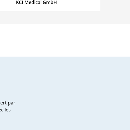
KCI Medical GmbH
humeur
Wala
s
nt
ert par
c les